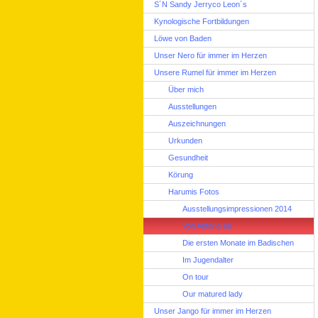
S´N Sandy Jerryco Leon´s
Kynologische Fortbildungen
Löwe von Baden
Unser Nero für immer im Herzen
Unsere Rumel für immer im Herzen
Über mich
Ausstellungen
Auszeichnungen
Urkunden
Gesundheit
Körung
Harumis Fotos
Ausstellungsimpressionen 2014
Von Anfang an
Die ersten Monate im Badischen
Im Jugendalter
On tour
Our matured lady
Unser Jango für immer im Herzen