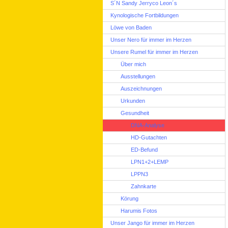
S´N Sandy Jerryco Leon´s
Kynologische Fortbildungen
Löwe von Baden
Unser Nero für immer im Herzen
Unsere Rumel für immer im Herzen
Über mich
Ausstellungen
Auszeichnungen
Urkunden
Gesundheit
DNA-Analyse
HD-Gutachten
ED-Befund
LPN1+2+LEMP
LPPN3
Zahnkarte
Körung
Harumis Fotos
Unser Jango für immer im Herzen