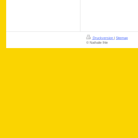
Druckversion
|
Sitemap
© Nathalie Ihle