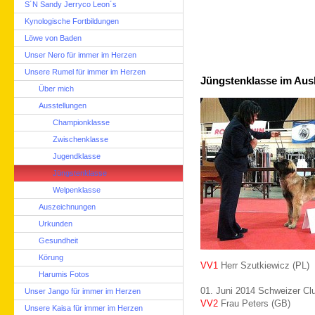
S´N Sandy Jerryco Leon´s
Kynologische Fortbildungen
Löwe von Baden
Unser Nero für immer im Herzen
Unsere Rumel für immer im Herzen
Jüngstenklasse im Aus
Über mich
Ausstellungen
Championklasse
Zwischenklasse
Jugendklasse
Jüngstenklasse
Welpenklasse
Auszeichnungen
Urkunden
Gesundheit
Körung
VV1
Herr Szutkiewicz (PL)
Harumis Fotos
01. Juni 2014 Schweizer Cl
Unser Jango für immer im Herzen
VV2
Frau Peters (GB)
Unsere Kaisa für immer im Herzen