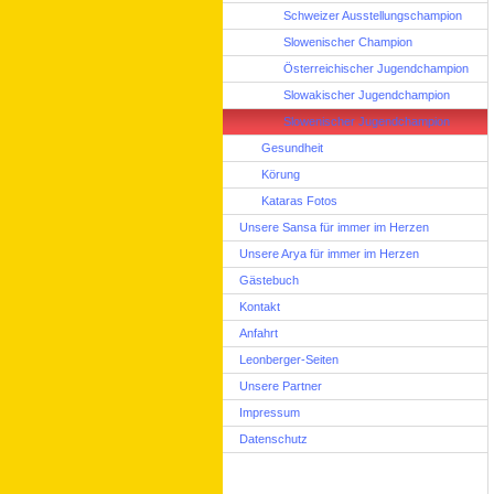
Schweizer Ausstellungschampion
Slowenischer Champion
Österreichischer Jugendchampion
Slowakischer Jugendchampion
Slowenischer Jugendchampion
Gesundheit
Körung
Kataras Fotos
Unsere Sansa für immer im Herzen
Unsere Arya für immer im Herzen
Gästebuch
Kontakt
Anfahrt
Leonberger-Seiten
Unsere Partner
Impressum
Datenschutz