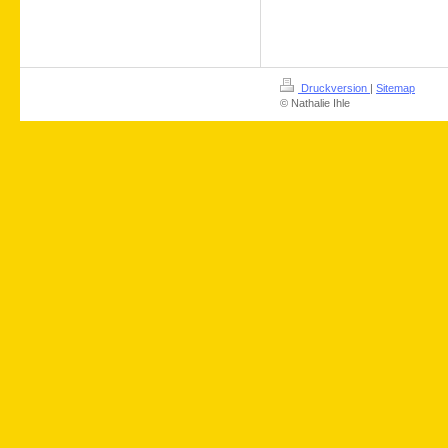
Druckversion
|
Sitemap
© Nathalie Ihle