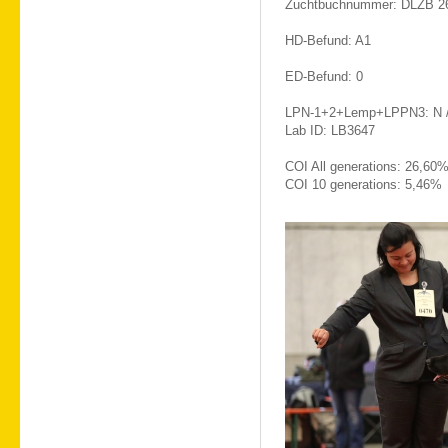
Zuchtbuchnummer: DLZB 2
HD-Befund: A1
ED-Befund: 0
LPN-1+2+Lemp+LPPN3: N / N
Lab ID: LB3647
COI All generations: 26,60
COI 10 generations: 5,46%