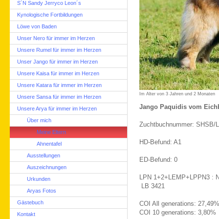
S´N Sandy Jerryco Leon´s
Kynologische Fortbildungen
Löwe von Baden
Unser Nero für immer im Herzen
Unsere Rumel für immer im Herzen
Unser Jango für immer im Herzen
Unsere Kaisa für immer im Herzen
Unsere Katara für immer im Herzen
Im Alter von 3 Jahren und 2 Monaten
Unsere Sansa für immer im Herzen
Jango Paquidis vom Eich
Unsere Arya für immer im Herzen
Über mich
Zuchtbuchnummer: SHSB/
Meine Eltern
HD-Befund: A1
Ahnentafel
Ausstellungen
ED-Befund: 0
Auszeichnungen
LPN 1+2+LEMP+LPPN3 : N /
Urkunden
LB 3421
Aryas Fotos
Gästebuch
COI All generations: 27,49
COI 10 generations: 3,80%
Kontakt