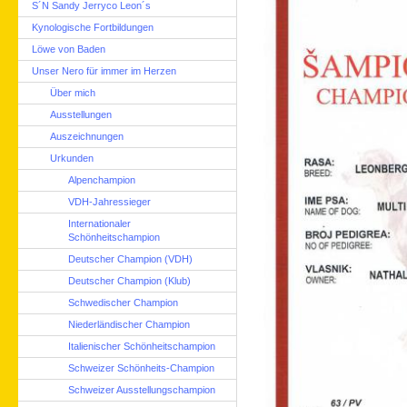
S´N Sandy Jerryco Leon´s
Kynologische Fortbildungen
Löwe von Baden
Unser Nero für immer im Herzen
Über mich
Ausstellungen
Auszeichnungen
Urkunden
Alpenchampion
VDH-Jahressieger
Internationaler
Schönheitschampion
Deutscher Champion (VDH)
Deutscher Champion (Klub)
Schwedischer Champion
Niederländischer Champion
Italienischer Schönheitschampion
Schweizer Schönheits-Champion
Schweizer Ausstellungschampion