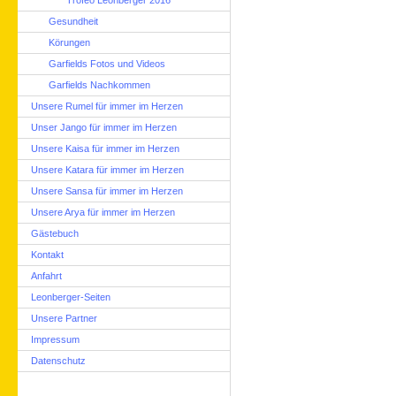
Trofeo Leonberger 2016
Gesundheit
Körungen
Garfields Fotos und Videos
Garfields Nachkommen
Unsere Rumel für immer im Herzen
Unser Jango für immer im Herzen
Unsere Kaisa für immer im Herzen
Unsere Katara für immer im Herzen
Unsere Sansa für immer im Herzen
Unsere Arya für immer im Herzen
Gästebuch
Kontakt
Anfahrt
Leonberger-Seiten
Unsere Partner
Impressum
Datenschutz