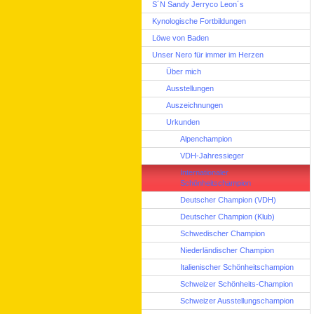
S´N Sandy Jerryco Leon´s
Kynologische Fortbildungen
Löwe von Baden
Unser Nero für immer im Herzen
Über mich
Ausstellungen
Auszeichnungen
Urkunden
Alpenchampion
VDH-Jahressieger
Internationaler
Schönheitschampion
Deutscher Champion (VDH)
Deutscher Champion (Klub)
Schwedischer Champion
Niederländischer Champion
Italienischer Schönheitschampion
Schweizer Schönheits-Champion
Schweizer Ausstellungschampion