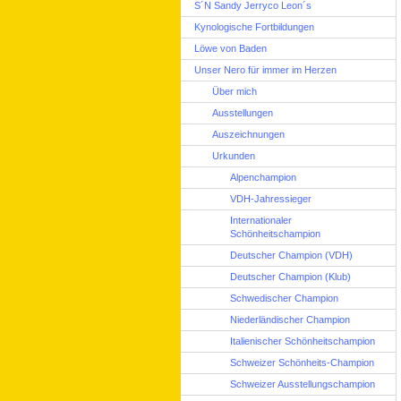
S´N Sandy Jerryco Leon´s
Kynologische Fortbildungen
Löwe von Baden
Unser Nero für immer im Herzen
Über mich
Ausstellungen
Auszeichnungen
Urkunden
Alpenchampion
VDH-Jahressieger
Internationaler
Schönheitschampion
Deutscher Champion (VDH)
Deutscher Champion (Klub)
Schwedischer Champion
Niederländischer Champion
Italienischer Schönheitschampion
Schweizer Schönheits-Champion
Schweizer Ausstellungschampion