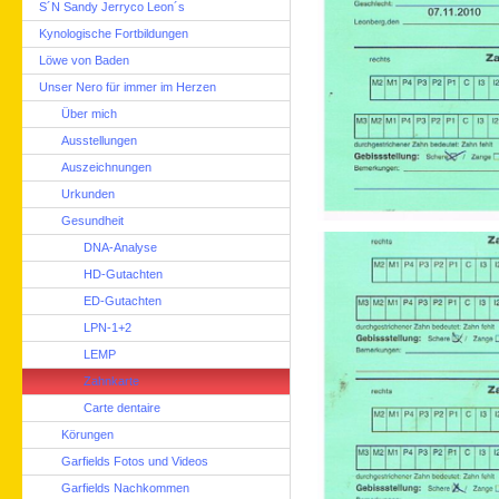
S´N Sandy Jerryco Leon´s
Kynologische Fortbildungen
Löwe von Baden
Unser Nero für immer im Herzen
Über mich
Ausstellungen
Auszeichnungen
Urkunden
Gesundheit
DNA-Analyse
HD-Gutachten
ED-Gutachten
LPN-1+2
LEMP
Zahnkarte
Carte dentaire
Körungen
Garfields Fotos und Videos
Garfields Nachkommen