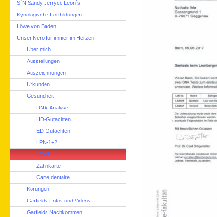
S´N Sandy Jerryco Leon´s
Kynologische Fortbildungen
Löwe von Baden
Unser Nero für immer im Herzen
Über mich
Ausstellungen
Auszeichnungen
Urkunden
Gesundheit
DNA-Analyse
HD-Gutachten
ED-Gutachten
LPN-1+2
LEMP
Zahnkarte
Carte dentaire
Körungen
Garfields Fotos und Videos
Garfields Nachkommen