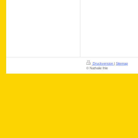
Druckversion
|
Sitemap
© Nathalie Ihle