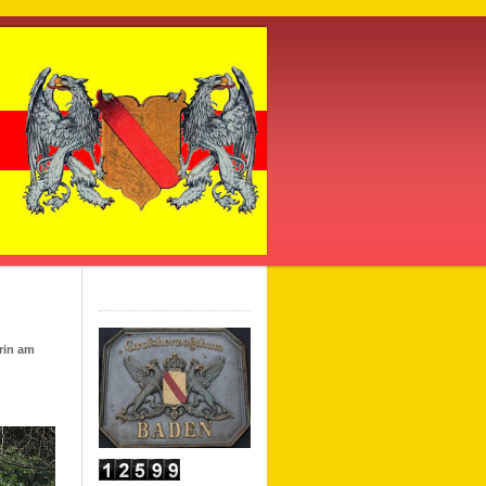
rin am