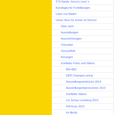
S´N Sandy Jerryco Leon´s
Kynologische Fortbildungen
Löwe von Baden
Unser Nero für immer im Herzen
Über mich
Ausstellungen
Auszeichnungen
Urkunden
Gesundheit
Körungen
Garfields Fotos und Videos
BIS+BIG
DER Champion privat
Ausstellungseindrücke 2014
Ausstellungsimpressionen 2013
Garfields Videos
LG-Schau Leonberg 2013
IHA Graz 2013
Im Illertal