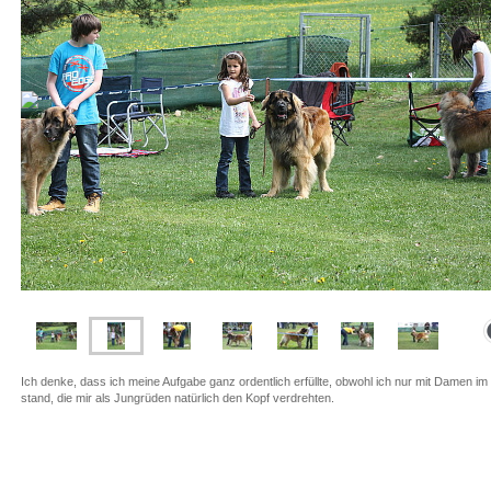
Ich denke, dass ich meine Aufgabe ganz ordentlich erfüllte, obwohl ich nur mit Damen im
stand, die mir als Jungrüden natürlich den Kopf verdrehten.