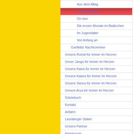
Aus dem Alltag
Junior-Handling
On tour
Die ersten Monate im Badischen
Im Jugendalter
Von Anfang an
Garfields Nachkommen
Unsere Rumel für immer im Herzen
Unser Jango für immer im Herzen
Unsere Kaisa für immer im Herzen
Unsere Katara für immer im Herzen
Unsere Sansa für immer im Herzen
Unsere Arya für immer im Herzen
Gästebuch
Kontakt
Anfahrt
Leonberger-Seiten
Unsere Partner
Impressum