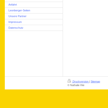
Anfahrt
Leonberger-Seiten
Unsere Partner
Impressum
Datenschutz
Druckversion
|
Sitemap
© Nathalie Ihle