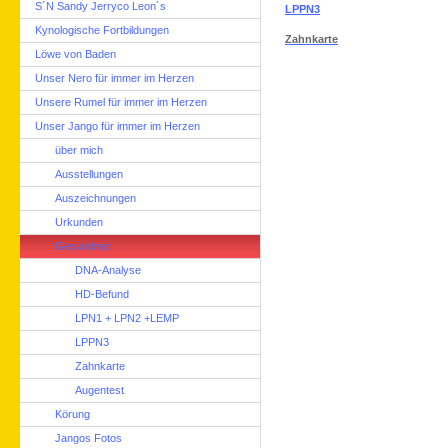
S´N Sandy Jerryco Leon´s
LPPN3
Kynologische Fortbildungen
Zahnkarte
Löwe von Baden
Unser Nero für immer im Herzen
Unsere Rumel für immer im Herzen
Unser Jango für immer im Herzen
über mich
Ausstellungen
Auszeichnungen
Urkunden
Gesundheit
DNA-Analyse
HD-Befund
LPN1 + LPN2 +LEMP
LPPN3
Zahnkarte
Augentest
Körung
Jangos Fotos