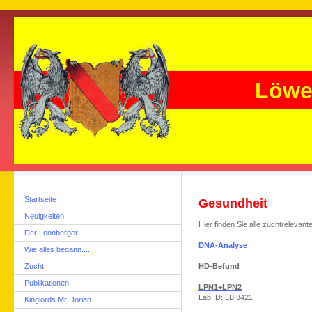
Löwe
Startseite
Gesundheit
Neuigkeiten
Hier finden Sie alle zuchtrelevan
Der Leonberger
DNA-Analyse
Wie alles begann.......
Zucht
HD-Befund
Publikationen
LPN1+LPN2
Lab ID: LB 3421
Kinglords Mr Dorian